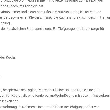
as großzügige Wohn,-Esszimmer mit direktem Zugang zum Balkon, der
en Stunden im Freien einlädt.
r Gästezimmer und bietet somit flexible Nutzungsmöglichkeiten. Das
es Bett sowie einen Kleiderschrank. Die Küche ist praktisch geschnitten 
ichtung.
er zusätzlichen Stauraum bietet. Ein Tiefgaragenstellplatz sorgt für
 der Küche
)
 beispielsweise Singles, Paare oder kleine Haushalte, die eine gut
ch für Käufer, die eine barrierearme Wohnlösung mit guter Infrastruktur
lichkeit dar.
tumswohnung im Rahmen einer persönlichen Besichtigung näher vor.