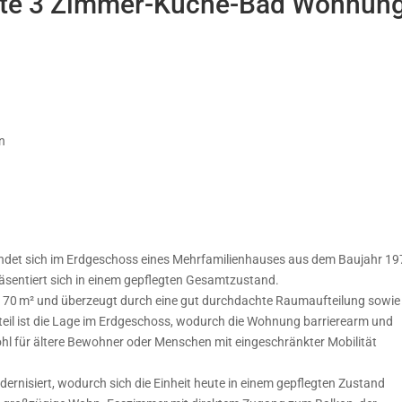
egte 3 Zimmer-Küche-Bad Wohnun
n
det sich im Erdgeschoss eines Mehrfamilienhauses aus dem Baujahr 19
äsentiert sich in einem gepflegten Gesamtzustand.
 70 m² und überzeugt durch eine gut durchdachte Raumaufteilung sowie
l ist die Lage im Erdgeschoss, wodurch die Wohnung barrierearm und
ohl für ältere Bewohner oder Menschen mit eingeschränkter Mobilität
nisiert, wodurch sich die Einheit heute in einem gepflegten Zustand