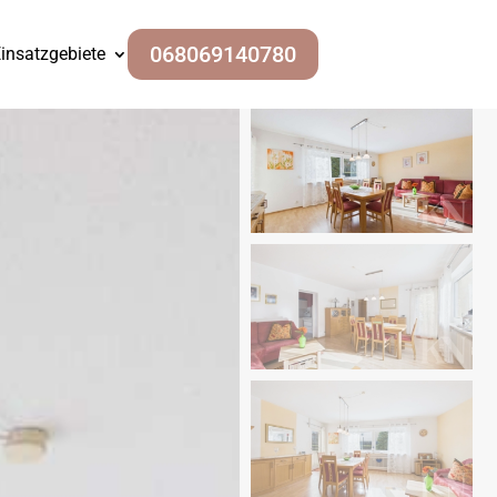
068069140780
insatzgebiete