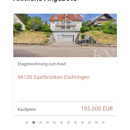
Etagenwohnung zum Kauf
Me
66130 Saarbrücken-Eschringen
6
UR
155.000 EUR
Kaufpreis
Ka