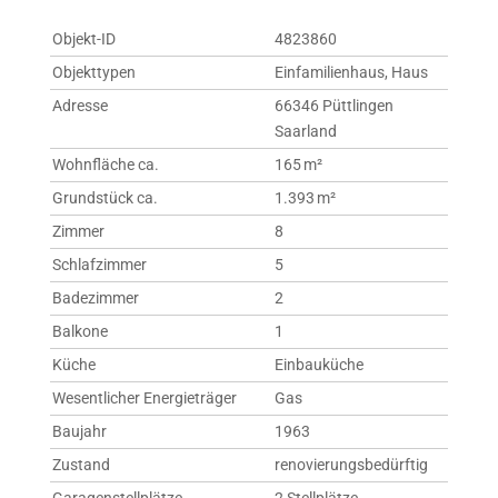
Objekt-ID
4823860
Objekttypen
Einfamilienhaus, Haus
Adresse
66346 Püttlingen
Saarland
Wohnfläche ca.
165 m²
Grund­stück ca.
1.393 m²
Zimmer
8
Schlafzimmer
5
Badezimmer
2
Balkone
1
Küche
Einbauküche
Wesentlicher Energieträger
Gas
Baujahr
1963
Zustand
renovierungsbedürftig
Garagen­stellplätze
2 Stellplätze