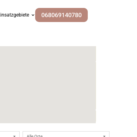
068069140780
insatzgebiete
Alle Orte